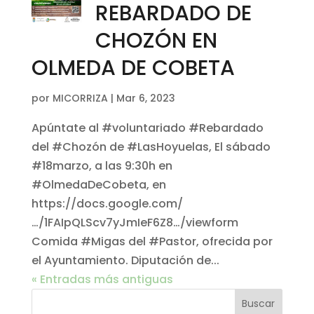
REBARDADO DE
CHOZÓN EN
OLMEDA DE COBETA
por
MICORRIZA
|
Mar 6, 2023
Apúntate al #voluntariado #Rebardado
del #Chozón de #LasHoyuelas, El sábado
#18marzo, a las 9:30h en
#OlmedaDeCobeta, en
https://docs.google.com/
…/1FAIpQLScv7yJmIeF6Z8…/viewform
Comida #Migas del #Pastor, ofrecida por
el Ayuntamiento. Diputación de...
« Entradas más antiguas