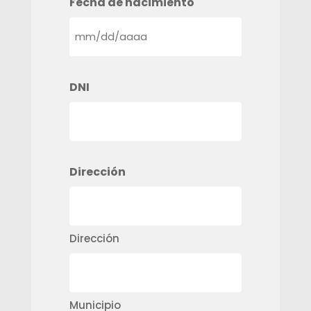
Fecha de nacimiento
MM
barra
DD
DNI
barra
AAAA
Dirección
Dirección
Municipio