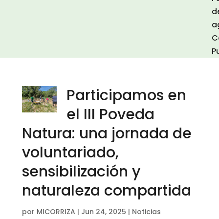
d
a
C
P
Participamos en
el III Poveda
Natura: una jornada de
voluntariado,
sensibilización y
naturaleza compartida
por
MICORRIZA
|
Jun 24, 2025
|
Noticias