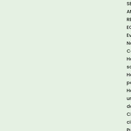
S
A
R
E
E
N
C
H
s
H
p
H
u
d
C
c
P