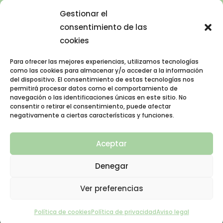
Noticias
Gestionar el
Colabora
consentimiento de las
Hazte socio
cookies
Hazte patrocinador
Para ofrecer las mejores experiencias, utilizamos tecnologías
Haz un donativo
como las cookies para almacenar y/o acceder a la información
Ciencia ciudadana
del dispositivo. El consentimiento de estas tecnologías nos
permitirá procesar datos como el comportamiento de
Puntos de agua
navegación o las identificaciones únicas en este sitio. No
Contacto
consentir o retirar el consentimiento, puede afectar
negativamente a ciertas características y funciones.
Publicaciones
AVISO LEGAL
Aceptar
Política de privacidad
Política de cookies (UE)
Denegar
Aviso legal
Ver preferencias
Política de cookies
Política de privacidad
Aviso legal
Asociación Nacional Micorriza -
2026