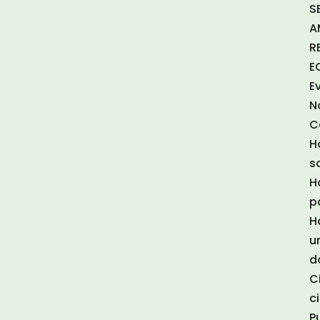
S
A
R
E
E
N
C
H
s
H
p
H
u
d
C
c
P