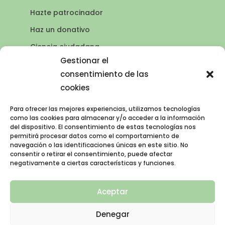
Hazte patrocinador
Haz un donativo
Ciencia ciudadana
Puntos de agua
Gestionar el
consentimiento de las
Contacto
cookies
Publicaciones
Para ofrecer las mejores experiencias, utilizamos tecnologías
como las cookies para almacenar y/o acceder a la información
del dispositivo. El consentimiento de estas tecnologías nos
AVISO LEGAL
permitirá procesar datos como el comportamiento de
navegación o las identificaciones únicas en este sitio. No
Política de privacidad
consentir o retirar el consentimiento, puede afectar
negativamente a ciertas características y funciones.
Política de cookies (UE)
Aviso legal
Aceptar
Denegar