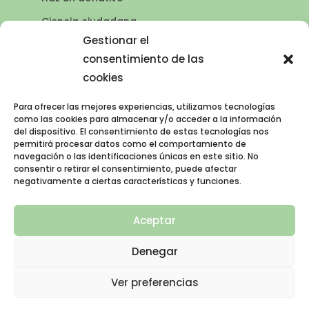
Ciencia ciudadana
Puntos de agua
Gestionar el
consentimiento de las
Contacto
cookies
Publicaciones
Para ofrecer las mejores experiencias, utilizamos tecnologías
como las cookies para almacenar y/o acceder a la información
del dispositivo. El consentimiento de estas tecnologías nos
AVISO LEGAL
permitirá procesar datos como el comportamiento de
navegación o las identificaciones únicas en este sitio. No
Política de privacidad
consentir o retirar el consentimiento, puede afectar
negativamente a ciertas características y funciones.
Política de cookies (UE)
Aviso legal
Aceptar
Denegar
Ver preferencias