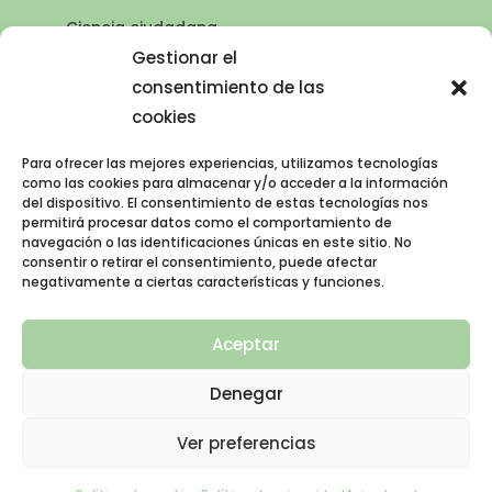
Ciencia ciudadana
Puntos de agua
Gestionar el
consentimiento de las
Contacto
cookies
Publicaciones
Para ofrecer las mejores experiencias, utilizamos tecnologías
como las cookies para almacenar y/o acceder a la información
del dispositivo. El consentimiento de estas tecnologías nos
AVISO LEGAL
permitirá procesar datos como el comportamiento de
navegación o las identificaciones únicas en este sitio. No
Política de privacidad
consentir o retirar el consentimiento, puede afectar
negativamente a ciertas características y funciones.
Política de cookies (UE)
Aviso legal
Aceptar
Denegar
Ver preferencias