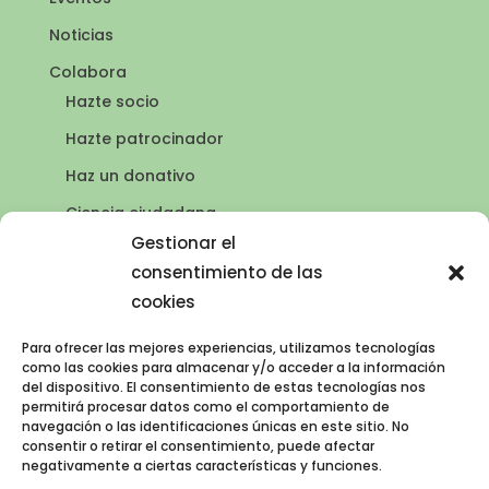
Noticias
Colabora
Hazte socio
Hazte patrocinador
Haz un donativo
Ciencia ciudadana
Puntos de agua
Gestionar el
consentimiento de las
Contacto
cookies
Publicaciones
Para ofrecer las mejores experiencias, utilizamos tecnologías
como las cookies para almacenar y/o acceder a la información
del dispositivo. El consentimiento de estas tecnologías nos
AVISO LEGAL
permitirá procesar datos como el comportamiento de
navegación o las identificaciones únicas en este sitio. No
Política de privacidad
consentir o retirar el consentimiento, puede afectar
negativamente a ciertas características y funciones.
Política de cookies (UE)