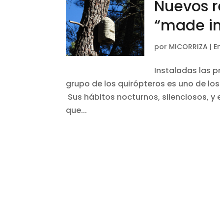
Nuevos r
“made in
por
MICORRIZA
|
E
Instaladas las p
grupo de los quirópteros es uno de lo
Sus hábitos nocturnos, silenciosos, y
que...