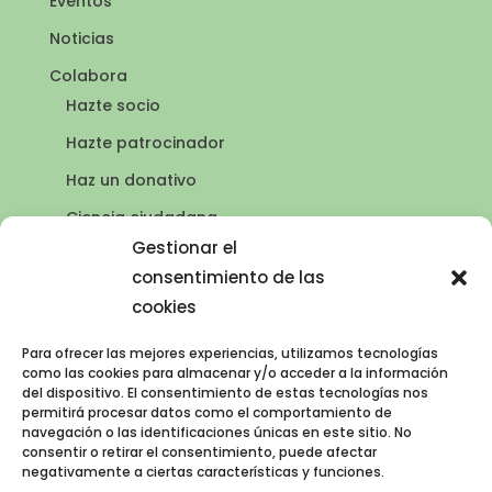
Eventos
Noticias
Colabora
Hazte socio
Hazte patrocinador
Haz un donativo
Ciencia ciudadana
Puntos de agua
Gestionar el
consentimiento de las
Contacto
cookies
Publicaciones
Para ofrecer las mejores experiencias, utilizamos tecnologías
como las cookies para almacenar y/o acceder a la información
del dispositivo. El consentimiento de estas tecnologías nos
AVISO LEGAL
permitirá procesar datos como el comportamiento de
navegación o las identificaciones únicas en este sitio. No
Política de privacidad
consentir o retirar el consentimiento, puede afectar
negativamente a ciertas características y funciones.
Política de cookies (UE)