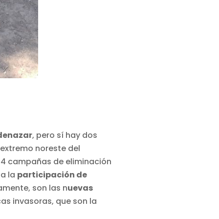
ldenazar
, pero sí hay dos
 extremo noreste del
do 4 campañas de eliminación
 a la
participación de
mente, son las n
uevas
cas invasoras, que son la