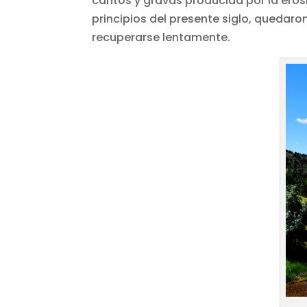
cantos y gravas producida por la erosi
principios del presente siglo, queda
recuperarse lentamente.