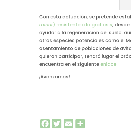
Con esta actuación, se pretende estab
minor
) resistente a la grafiosis
, desde
ayudar a la regeneración del suelo, au
otras especies potenciales como el M
asentamiento de poblaciones de avifau
quieran participar, tendrá lugar el pr
encuentra en el siguiente
enlace
.
¡Avanzamos!
Facebook
Twitter
Email
Comparti