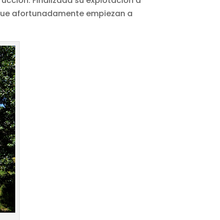
rucción. Finalizada su explotación a
, que afortunadamente empiezan a