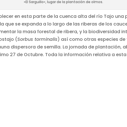
«El Sarguillo», lugar de la plantación de olmos.
lecer en esta parte de la cuenca alta del río Tajo una
 la que se expanda a lo largo de las riberas de los ca
mentar la masa forestal de ribera, y la biodiversidad 
ostajo (
Sorbus torminalis
) así como otras especies de 
na dispersora de semilla. La jornada de plantación, a
óximo 27 de Octubre. Toda la información relativa a est
r