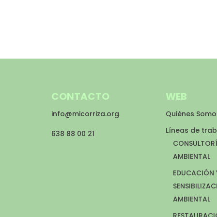
CONTACTO
WEB
info@micorriza.org
Quiénes Somo
Líneas de tra
638 88 00 21
CONSULTOR
AMBIENTAL
EDUCACIÓN 
SENSIBILIZA
AMBIENTAL
RESTAURAC