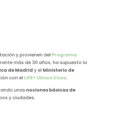
ntación y provienen del
Programa
rante más de 30 años, ha supuesto la
nica de Madrid
y el
Ministerio de
ción con el
LIFE+ Olmos Vivos
.
licando unas
nociones básicas de
pos y ciudades.